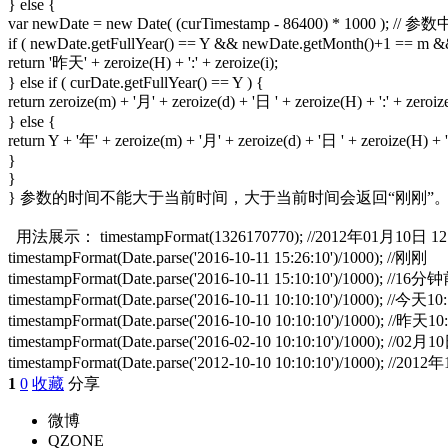
} else {
var newDate = new Date( (curTimestamp - 86400) * 1
if ( newDate.getFullYear() == Y && newDate.getMonth()+1 == m &&
return '昨天' + zeroize(H) + ':' + zeroize(i);
} else if ( curDate.getFullYear() == Y ) {
return zeroize(m) + '月' + zeroize(d) + '日 ' + zeroize(H) + ':' + zeroize
} else {
return Y + '年' + zeroize(m) + '月' + zeroize(d) + '日 ' + zeroize(H) + ':
}
}
} 参数的时间不能大于当前时间，大于当前时间会返回“刚刚”
用法展示： timestampFormat(1326170770); //2012年01月10日 12
timestampFormat(Date.parse('2016-10-11 15:26:10')/1000); //刚刚
timestampFormat(Date.parse('2016-10-11 15:10:10')/1000); //16分
timestampFormat(Date.parse('2016-10-11 10:10:10')/1000); //今天10
timestampFormat(Date.parse('2016-10-10 10:10:10')/1000); //昨天10
timestampFormat(Date.parse('2016-02-10 10:10:10')/1000); //02月1
timestampFormat(Date.parse('2012-10-10 10:10:10')/1000); //20
1
0
收藏
分享
微博
QZONE