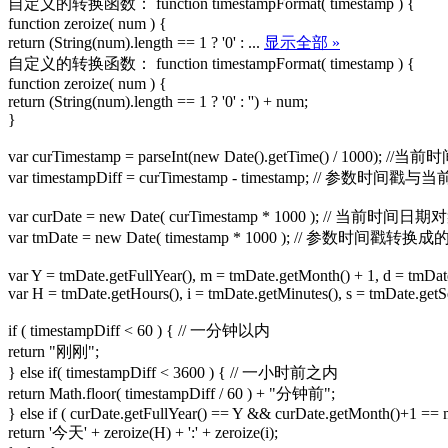
自定义的转换函数： function timestampFormat( timestamp ) {
function zeroize( num ) {
return (String(num).length == 1 ? '0' : ...
显示全部 »
自定义的转换函数： function timestampFormat( timestamp ) {
function zeroize( num ) {
return (String(num).length == 1 ? '0' : '') + num;
}
var curTimestamp = parseInt(new Date().getTime() / 1000); //当
var timestampDiff = curTimestamp - timestamp; // 参
var curDate = new Date( curTimestamp * 1000 ); // 当前时间日期
var tmDate = new Date( timestamp * 1000 ); // 参数时间戳
var Y = tmDate.getFullYear(), m = tmDate.getMonth() + 1, d = tmDat
var H = tmDate.getHours(), i = tmDate.getMinutes(), s = tmDate.getS
if ( timestampDiff < 60 ) { // 一分钟以内
return "刚刚";
} else if( timestampDiff < 3600 ) { // 一小时前之内
return Math.floor( timestampDiff / 60 ) + "分钟前";
} else if ( curDate.getFullYear() == Y && curDate.getMonth()+1 ==
return '今天' + zeroize(H) + ':' + zeroize(i);