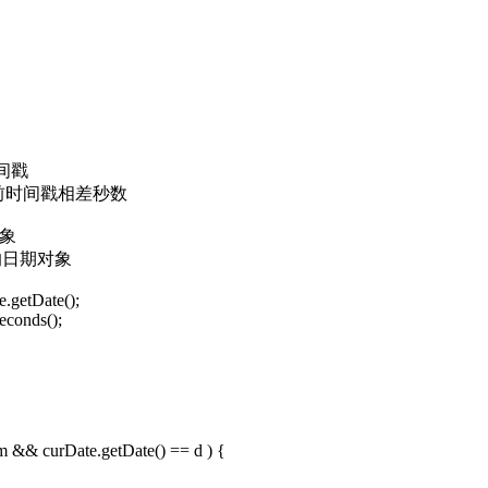
前时间戳
数时间戳与当前时间戳相差秒数
对象
转换成的日期对象
e.getDate();
econds();
 m && curDate.getDate() == d ) {