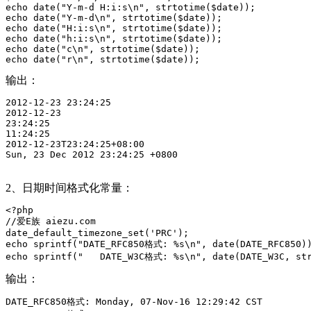
echo date("Y-m-d H:i:s\n", strtotime($date));

echo date("Y-m-d\n", strtotime($date));

echo date("H:i:s\n", strtotime($date));

echo date("h:i:s\n", strtotime($date));

echo date("c\n", strtotime($date));

echo date("r\n", strtotime($date));
输出：
2012-12-23 23:24:25

2012-12-23

23:24:25

11:24:25

2012-12-23T23:24:25+08:00

Sun, 23 Dec 2012 23:24:25 +0800
2、日期时间格式化常量：
<?php

//爱E族 aiezu.com

date_default_timezone_set('PRC');

echo sprintf("DATE_RFC850格式: %s\n", date(DATE_RFC850))
echo sprintf("   DATE_W3C格式: %s\n", date(DATE_W3C, str
输出：
DATE_RFC850格式: Monday, 07-Nov-16 12:29:42 CST
